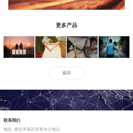
更多产品
南京外遇调查取
怎么证明夫妻分
起诉离婚收集哪
诉讼离婚要注意
证：异地离婚手
居的事实
些证据比较有利
些什么
续如何办理需要
什么证件
返回
联系我们
地址: 南京市各区皆有办公地点