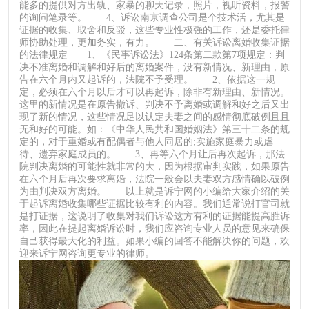
能多的提供对方出轨、家暴的聊天记录，照片，视听资料，报警
的询问笔录等。 4、诉讼南京调查公司是个技术活，尤其是
证据的收集、取舍和反驳，这些专业性极强的工作，还是委托律
师协助处理，更加务实，有力。 二、有关诉讼离婚收集证据
的法律规定 1、《民事诉讼法》124条第二款第7项规定：判
决不准离婚和调解和好后的离婚案件，没有新情况、新理由，原
告在六个月内又起诉的，法院不予受理。 2、依据这一规
定，必须在六个月以后才可以再起诉，除非有新理由、新情况。
这里的新情况是在原告撤诉、判决不予离婚或调解和好之后又出
现了新的情况，这些情况足以认定夫妻之间的感情彻底破例且且
无和好的可能。如：《中华人民共和国婚姻法》第三十二条的规
定的，对于重婚或有配偶者与他人同居的;实施家庭暴力或虐
待、遗弃家庭成员的。 3、再等六个月让后再次起诉，那法
院判决离婚的可能性就非常的大，因为根据审判实践，如果原告
在六个月后再次要求离婚，法院一般会以夫妻双方感情确以破例
为由判决双方离婚。 以上就是诉宁网的小编给大家介绍的关
于起诉离婚收集哪些证据比较有利的内容。我们通常说打官司就
是打证据，这说明了收集对我们诉讼这方有利的证据能提高胜诉
率，因此在提起离婚诉讼时，我们应咨询专业人员的意见来确保
自己获得最大化的利益。如果小编的回答不能解决你的问题，欢
迎来诉宁网咨询更专业的律师。