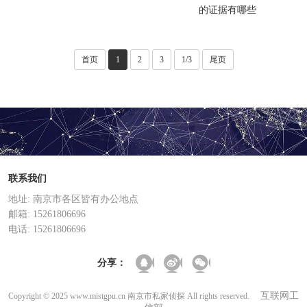
的证据有哪些
首页
1
2
3
1/3
尾页
联系我们
地址: 南京市各区皆有办公地点
邮箱: 15261806696
电话: 15261806696
分享：
互联网工
Copyright © 2025 www.mistgpu.cn 南京市私家侦探 All rights reserved.