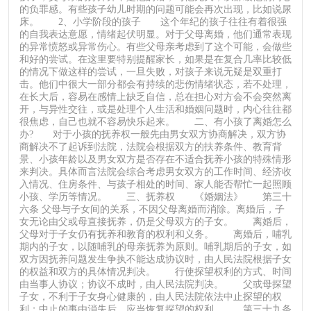
的负罪感。有些孩子幼儿时期的问题可能会再次出现，比如说尿
床。 2、小学阶段的孩子 这个年纪的孩子往往有着很强
的自我表达意愿，情绪起伏明显。对于父母离婚，他们通常表现
的异常愤怒或异常伤心。有些父母亲考虑到了这个可能，会做些
和好的尝试。在这里要特别提醒家长，如果是在复合几率比较低
的情况下做这样的尝试，一旦失败，对孩子来说无疑是双重打
击。他们中很大一部分都会有持续的悲伤情绪状态，若不处理，
在长大后，容易在感情上缺乏自信，总在担心对方会不会突然离
开，与异性交往，或是处理个人生活和婚姻问题时，内心往往都
很焦虑，自己也就不容易快乐起来。 二、有小孩了离婚怎么
办? 对于小孩的抚养权一般先由男女双方协商解决，双方协
商解决不了起诉到法院，法院会根据双方的扶养条件、教育背
景、小孩年龄以及男女双方是否存在不适合抚养小孩的特殊情形
来判决。具体而言法院会综合考虑男女双方的工作时间、经济收
入情况、住房条件、与孩子相处的时间、家人能否帮忙一起照顾
小孩、学历等情况。 三、抚养权 《婚姻法》 第三十
六条 父母与子女间的关系，不因父母离婚而消除。离婚后，子
女无论由父或母直接抚养，仍是父母双方的子女。 离婚后，
父母对于子女仍有抚养和教育的权利和义务。 离婚后，哺乳
期内的子女，以随哺乳的母亲抚养为原则。哺乳期后的子女，如
双方因抚养问题发生争执不能达成协议时，由人民法院根据子女
的权益和双方的具体情况判决。 行使探望权利的方式、时间
由当事人协议；协议不成时，由人民法院判决。 父或母探望
子女，不利于子女身心健康的，由人民法院依法中止探望的权
利；中止的事由消失后，应当恢复探望的权利。 第三十九条