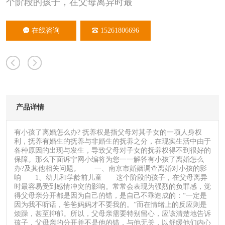
个阶段的孩子，在父母离异时最
在线咨询
15261806696
产品详情
有小孩了离婚怎么办? 抚养权是指父母对其子女的一项人身权
利，抚养有婚生的抚养与非婚生的抚养之分，在现实生活中由于
各种原因的出现与发生，导致父母对子女的抚养权得不到很好的
保障。那么下面诉宁网小编将为您一一解答有小孩了离婚怎么
办?及其他相关问题。 一、南京市婚姻调查离婚对小孩的影
响 1、幼儿和学龄前儿童 这个阶段的孩子，在父母离异
时最容易受到感情冲突的影响。常常会表现为强烈的负罪感，觉
得父母亲分开都是因为自己的错，是自己不乖造成的：“一定是
因为我不听话，爸爸妈妈才不要我的。”而在情绪上的反应则是
烦躁，甚至抑郁。所以，父母亲需要特别留心，应该清楚地告诉
孩子，父母亲的分开并不是他的错，与他无关，以舒缓他们内心