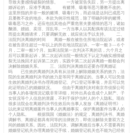
导致夫妻感情破裂的情形。 一方被宣告失踪，另一方提出离
婚诉讼的，应准予离婚。 有赌博、吸毒等恶习屡教不改的。
这里所指的并非一般的赌博、吸毒行为，而必须是达到已成恶习
且屡教不改的地步。本款为例示性规范，除了明确列举的赌博、
吸毒恶习之外，还应包括其他会严重危害夫妻感情的恶习，诸如
酗酒、嫖娼、卖淫、淫乱等。一方当事人以其配偶有该法定过错
而提出离婚请求，只要调解无效，就应依法予以支持。 二、
法院判决离婚的时间 离婚一般在被告住所地法院起诉，或者
在被告居住超过一年以上的所在地法院起诉。一审一般３—６个
月，二审一般3个月。如果法院第一次判决不离的话，六个月之
后可以重新起诉，第二次起诉法院一般情况下认定为确实感情破
裂无法挽回才起诉第二次的，实践中第二次起诉离婚一般都会判
决解除婚姻关系。 三、法院判决离婚后还要办理离婚证
吗 已生效的离婚判决具有从法律上解除婚姻关系的效力，法
院的生效离婚判决书的效力是等同于离婚证的。当事人可以凭借
生效的离婚判决书办理再婚登记、户口登记等事项，并且可以凭
此证明自己的婚姻状况。 但由于离婚判决对南京市侦探公司
当事人的各项情况记载非常详细，对外出具会造成个人财产、子
女状况等个人信息的泄露，不利于保护当时人的个人隐私。现在
很多法院会在离婚判决书生效后向当事人发放《离婚证明书》，
以此来证明离婚案件当事人的离婚事实，保护离婚案件当事人的
个人隐私。 根据我国《婚姻法》的规定，离婚判决书、离婚
调解书、离婚证都具有同等的法律效力，即依法解除夫妻双方之
间的婚姻关系。因此，法院判决、调解离婚后当事人不需要再到
婚姻登记机关办理离婚登记手续，婚姻登记机关也不能为已经依