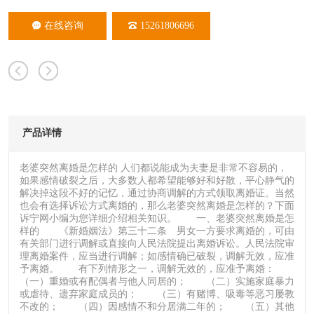
在线咨询
15261806696
产品详情
老婆突然离婚是怎样的 人们都说能成为夫妻是非常不容易的，
如果感情破裂之后，大多数人都希望能够好和好散，平心静气的
解决掉这段不好的记忆，通过协商调解的方式领取离婚证。当然
也会有选择诉讼方式离婚的，那么老婆突然离婚是怎样的？下面
诉宁网小编为您详细介绍相关知识。 一、老婆突然离婚是怎
样的 《新婚姻法》第三十二条 男女一方要求离婚的，可由
有关部门进行调解或直接向人民法院提出离婚诉讼。人民法院审
理离婚案件，应当进行调解；如感情确已破裂，调解无效，应准
予离婚。 有下列情形之一，调解无效的，应准予离婚：
（一）重婚或有配偶者与他人同居的； （二）实施家庭暴力
或虐待、遗弃家庭成员的； （三）有赌博、吸毒等恶习屡教
不改的； （四）因感情不和分居满二年的； （五）其他