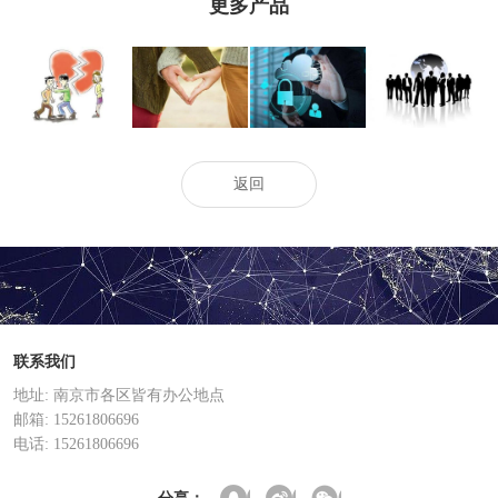
更多产品
南京侦探：有小
怀孕了想离婚要
家庭暴力离婚孩
离婚协议书签字
孩了离婚怎么办-
怎样才行
子归谁
后多久失效
返回
联系我们
地址: 南京市各区皆有办公地点
邮箱: 15261806696
电话: 15261806696