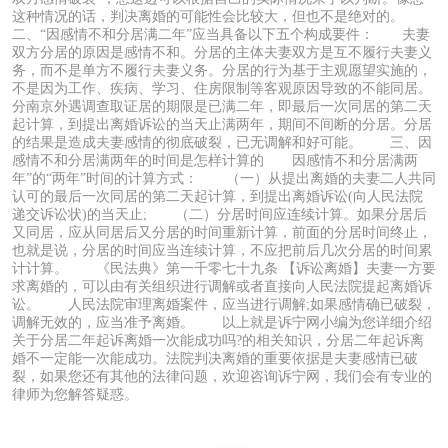
这种情况的话，判决离婚的可能性会比较大，但也不是绝对的。
二、“因感情不和分居满二年”应当具备以下五个构成要件： 夫妻
双方分居的原因是感情不和。分居的主体夫妻双方是互不履行夫妻义
务，而不是单方不履行夫妻义务。分居的行为基于主观愿望实施的，
不是因为工作、疾病、学习、住房限制等客观原因导致的不能同居。
分南京外遇调查取证居的期限是已满二年，即最后一次同居的第二天
起计算，到提出离婚诉讼的当天止满两年，期间不间断的分居。分居
的结果是造成夫妻感情的彻底破裂，已无调解和好可能。 三、因
感情不和分居满两年的时间是怎样计算的 因感情不和分居满两
年”的“两年”时间的计算方式： （一）从提出离婚的夫妻二人共同
认可的最后一次同居的第二天起计算，到提出离婚诉讼(向人民法院
递交诉讼状)的当天止; （二）分居时间应连续计算。如果分居后
又同居，应从同居后又分居的时间重新计算，前面的分居时间终止，
也就是说，分居的时间应当连续计算，不应把前后几次分居的时间累
计计算。 《民法典》第一千零七十九条 【诉讼离婚】夫妻一方要
求离婚的，可以由有关组织进行调解或者直接向人民法院提起离婚诉
讼。 人民法院审理离婚案件，应当进行调解;如果感情确已破裂，
调解无效的，应当准予离婚。 以上就是诉宁网小编为您详细介绍
关于分居二年起诉离婚一次能成功吗?的相关知识，分居二年起诉离
婚不一定能一次能成功。法院判决离婚的重要依据是夫妻感情已破
裂，如果您还有其他的法律问题，欢迎咨询诉宁网，我们会有专业的
律师为您解答疑惑。