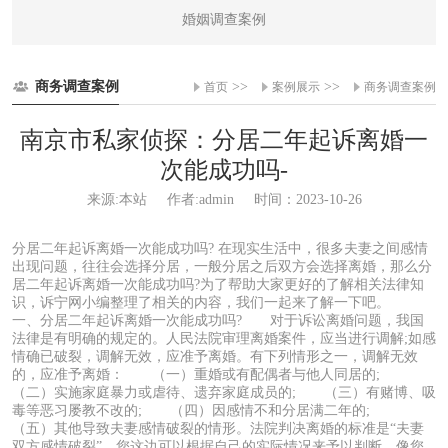
婚姻调查案例
商务调查案例
>>
>>
首页
案例展示
商务调查案例
南京市私家侦探：分居二年起诉离婚一
次能成功吗-
来源:本站
作者:admin
时间：2023-10-26
分居二年起诉离婚一次能成功吗? 在现实生活中，很多夫妻之间感情
出现问题，往往会选择分居，一般分居之后双方会选择离婚，那么分
居二年起诉离婚一次能成功吗?为了帮助大家更好的了解相关法律知
识，诉宁网小编整理了相关的内容，我们一起来了解一下吧。
一、分居二年起诉离婚一次能成功吗? 对于诉讼离婚问题，我国
法律是有明确的规定的。人民法院审理离婚案件，应当进行调解;如感
情确已破裂，调解无效，应准予离婚。有下列情形之一，调解无效
的，应准予离婚： （一）重婚或有配偶者与他人同居的;
（二）实施家庭暴力或虐待、遗弃家庭成员的; （三）有赌博、吸
毒等恶习屡教不改的; （四）因感情不和分居满二年的;
（五）其他导致夫妻感情破裂的情形。法院判决离婚的标准是“夫妻
双方感情破裂”，您这边可以根据自己的实际情况来予以判断。像您